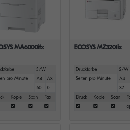
OSYS MA6000ifx
ECOSYS MZ3201ix
ckfarbe
S/W
Druckfarbe
S/W
ten pro Minute
Seiten pro Minute
A4
A3
A4
60
0
32
ck
Kopie
Scan
Fax
Druck
Kopie
Scan
F
o