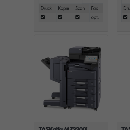
Druck
Kopie
Scan
Fax
Dru
opt.
TASKalfa MZ3200i
TA