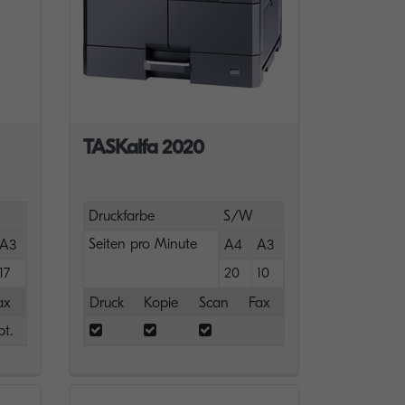
TASKalfa 2020
Druckfarbe
S/W
Seiten pro Minute
A3
A4
A3
17
20
10
ax
Druck
Kopie
Scan
Fax
pt.