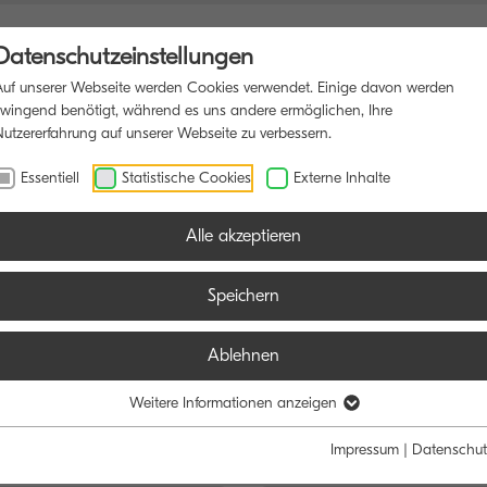
Datenschutzeinstellungen
Auf unserer Webseite werden Cookies verwendet. Einige davon werden
zwingend benötigt, während es uns andere ermöglichen, Ihre
Nutzererfahrung auf unserer Webseite zu verbessern.
SDRUCKER
SOFTWARE
BLOG
Essentiell
Statistische Cookies
Externe Inhalte
Alle akzeptieren
Speichern
Ablehnen
e:
Funktion:
Weitere Informationen anzeigen
Schwarz/Weiß
Farbe
Alle
Scan
Fax
Impressum
|
Datenschut