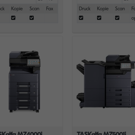
ck
Kopie
Scan
Fax
Druck
Kopie
Scan
F
o
SKalfa MZ4000i
TASKalfa MZ5001i