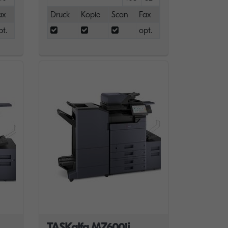
ax
Druck
Kopie
Scan
Fax
pt.
opt.
TASKalfa MZ6001i