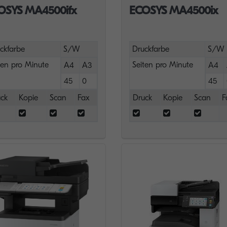
OSYS MA4500ifx
ECOSYS MA4500ix
ckfarbe
S/W
Druckfarbe
S/W
ten pro Minute
Seiten pro Minute
A4
A3
A4
45
0
45
ck
Kopie
Scan
Fax
Druck
Kopie
Scan
F