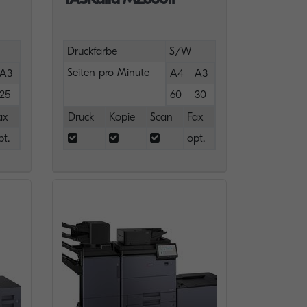
Druckfarbe
S/W
Seiten pro Minute
A3
A4
A3
25
60
30
ax
Druck
Kopie
Scan
Fax
pt.
opt.