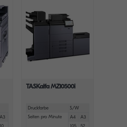
TASKalfa MZ10500i
Druckfarbe
S/W
Seiten pro Minute
A3
A4
A3
10
105
52