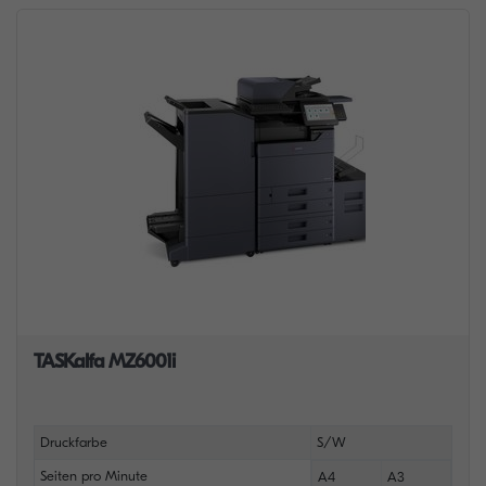
TASKalfa MZ6001i
Druckfarbe
S/W
Seiten pro Minute
A4
A3