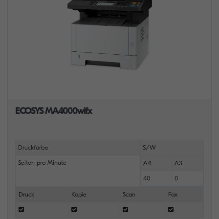
ECOSYS MA4000wifx
Druckfarbe
S/W
Seiten pro Minute
A4
A3
40
0
Druck
Kopie
Scan
Fax