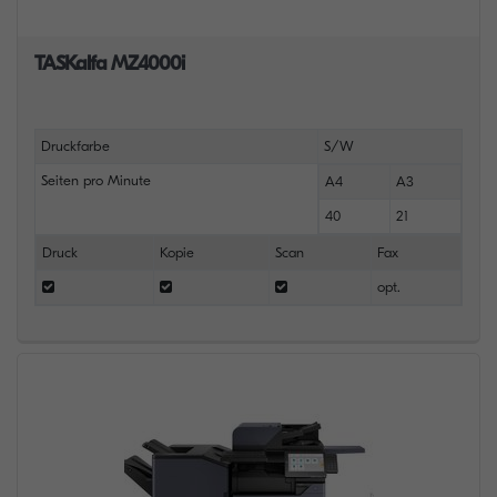
TASKalfa MZ4000i
Druckfarbe
S/W
Seiten pro Minute
A4
A3
40
21
Druck
Kopie
Scan
Fax
opt.