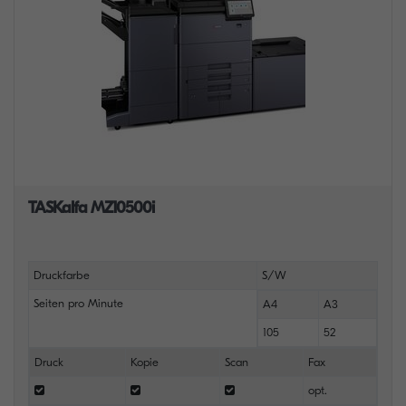
TASKalfa MZ10500i
Druckfarbe
S/W
Seiten pro Minute
A4
A3
105
52
Druck
Kopie
Scan
Fax
opt.