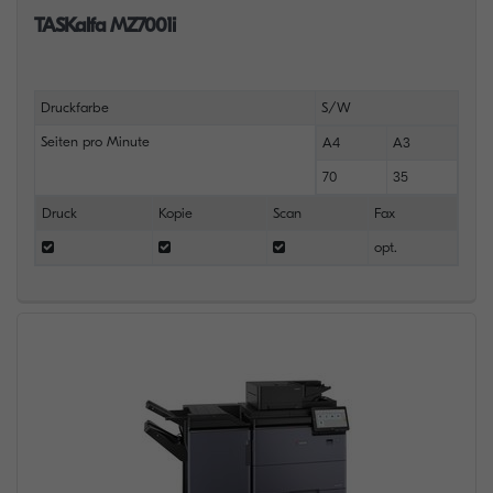
TASKalfa MZ7001i
Druckfarbe
S/W
Seiten pro Minute
A4
A3
70
35
Druck
Kopie
Scan
Fax
opt.