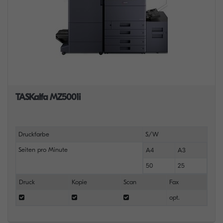
TASKalfa MZ5001i
Druckfarbe
S/W
Seiten pro Minute
A4
A3
50
25
Druck
Kopie
Scan
Fax
opt.