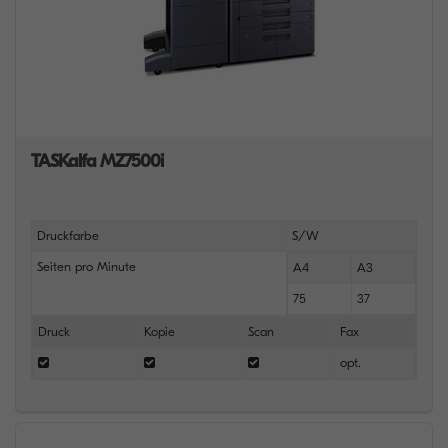
TASKalfa MZ7500i
Druckfarbe
S/W
Seiten pro Minute
A4
A3
75
37
Druck
Kopie
Scan
Fax
opt.