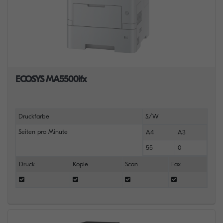
ECOSYS MA5500ifx
Druckfarbe
S/W
Seiten pro Minute
A4
A3
55
0
Druck
Kopie
Scan
Fax