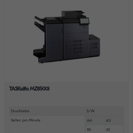
TASKalfa MZ8500i
Druckfarbe
S/W
Seiten pro Minute
A4
A3
85
42