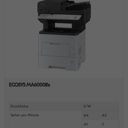
ECOSYS MA6000ifx
Druckfarbe
S/W
Seiten pro Minute
A4
A3
60
0